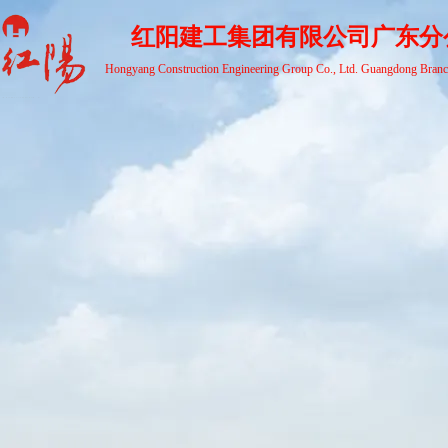
红阳建工集团有限公司广东分
Hongyang Construction Engineering Group Co., Ltd. Guangdong Bran