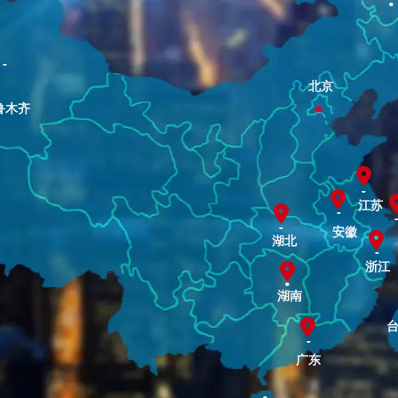
·
·
北京
鲁木齐
·
·
江苏
·
安徽
·
湖北
浙江
·
湖南
·
广东